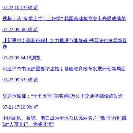
07-22 10:13
0浏览
视频丨从“有学上”到“上好学” 我国基础教育交出亮眼成绩单
07-22 09:58
0浏览
【新思想引领新征程】加力推进节能降碳 书写绿色发展新答
卷
07-22 09:54
18浏览
习近平总书记的重要论述指引基础教育改革发展开创新局面
07-22 09:53
0浏览
交通运输部：“十五五”时期实施8万公里交通基础设施改造
07-21 17:10
0浏览
中国高铁、桥梁、港口成为全球公认亮丽名片 “数”里行间感
知“人享其行、物畅其流”