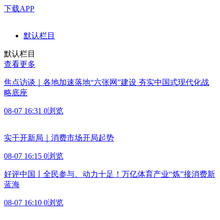
下载APP
默认栏目
默认栏目
查看更多
焦点访谈｜各地加速落地“六张网”建设 夯实中国式现代化战
略底座
08-07 16:31
0浏览
实干开新局｜消费市场开局起势
08-07 16:15
0浏览
好评中国丨全民参与、动力十足！万亿体育产业“炼”接消费新
蓝海
08-07 16:10
0浏览