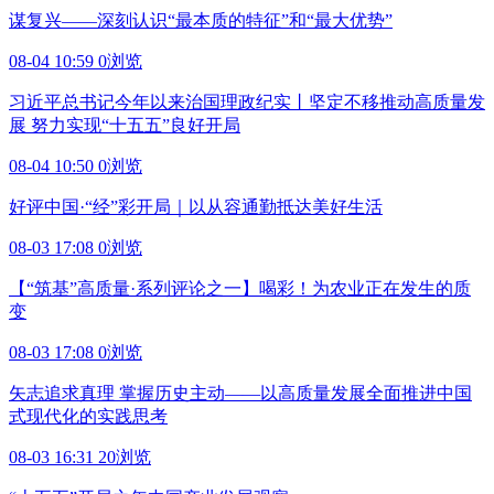
谋复兴——深刻认识“最本质的特征”和“最大优势”
08-04 10:59
0浏览
习近平总书记今年以来治国理政纪实丨坚定不移推动高质量发
展 努力实现“十五五”良好开局
08-04 10:50
0浏览
好评中国·“经”彩开局｜以从容通勤抵达美好生活
08-03 17:08
0浏览
【“筑基”高质量·系列评论之一】喝彩！为农业正在发生的质
变
08-03 17:08
0浏览
矢志追求真理 掌握历史主动——以高质量发展全面推进中国
式现代化的实践思考
08-03 16:31
20浏览