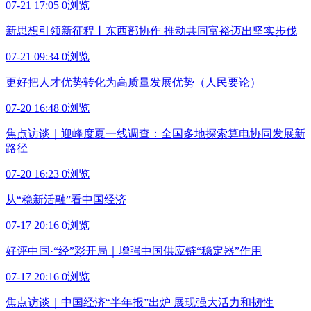
07-21 17:05
0浏览
新思想引领新征程丨东西部协作 推动共同富裕迈出坚实步伐
07-21 09:34
0浏览
更好把人才优势转化为高质量发展优势（人民要论）
07-20 16:48
0浏览
焦点访谈｜迎峰度夏一线调查：全国多地探索算电协同发展新
路径
07-20 16:23
0浏览
从“稳新活融”看中国经济
07-17 20:16
0浏览
好评中国·“经”彩开局｜增强中国供应链“稳定器”作用
07-17 20:16
0浏览
焦点访谈｜中国经济“半年报”出炉 展现强大活力和韧性