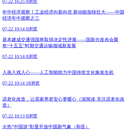
07-22 16:25
0浏览
年中经济观察丨工业经济向新向优 新动能加快壮大——中国
经济年中观察之三
07-22 10:14
0浏览
基本建成交通强国将取得决定性进展——国新办发布会聚
焦“十五五”时期交通运输领域新发展
07-22 10:14
0浏览
入画入戏入心——人工智能助力中国传统文化焕发生机
07-22 10:14
18浏览
适老化改造，让居家养老安心更暖心（深阅读·关注适老化改
造）
07-22 10:13
0浏览
火热“中国游”彰显开放中国新气象（和音）