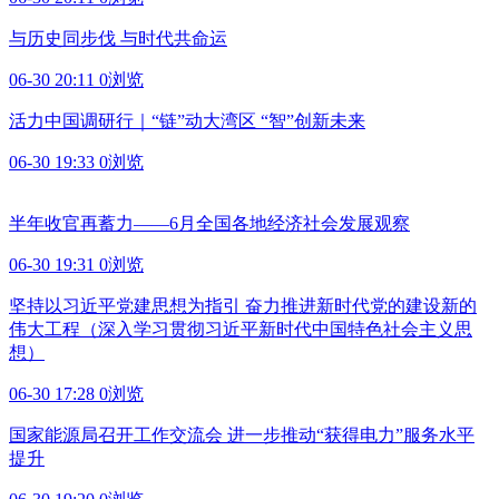
与历史同步伐 与时代共命运
06-30 20:11
0浏览
活力中国调研行｜“链”动大湾区 “智”创新未来
06-30 19:33
0浏览
半年收官再蓄力——6月全国各地经济社会发展观察
06-30 19:31
0浏览
坚持以习近平党建思想为指引 奋力推进新时代党的建设新的
伟大工程（深入学习贯彻习近平新时代中国特色社会主义思
想）
06-30 17:28
0浏览
国家能源局召开工作交流会 进一步推动“获得电力”服务水平
提升