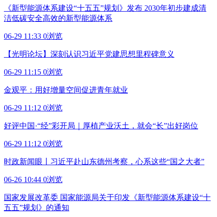
《新型能源体系建设“十五五”规划》发布 2030年初步建成清
洁低碳安全高效的新型能源体系
06-29 11:33
0浏览
【光明论坛】深刻认识习近平党建思想里程碑意义
06-29 11:15
0浏览
金观平：用好增量空间促进青年就业
06-29 11:12
0浏览
好评中国·“经”彩开局｜厚植产业沃土，就会“长”出好岗位
06-29 11:12
0浏览
时政新闻眼丨习近平赴山东德州考察，心系这些“国之大者”
06-26 10:44
0浏览
国家发展改革委 国家能源局关于印发《新型能源体系建设“十
五五”规划》的通知