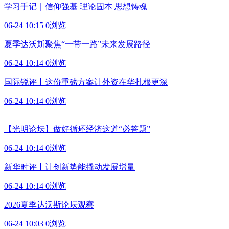
学习手记｜信仰强基 理论固本 思想铸魂
06-24 10:15
0浏览
夏季达沃斯聚焦“一带一路”未来发展路径
06-24 10:14
0浏览
国际锐评丨这份重磅方案让外资在华扎根更深
06-24 10:14
0浏览
【光明论坛】做好循环经济这道“必答题”
06-24 10:14
0浏览
新华时评丨让创新势能撬动发展增量
06-24 10:14
0浏览
2026夏季达沃斯论坛观察
06-24 10:03
0浏览