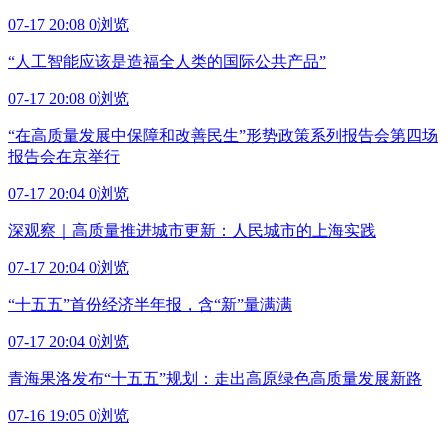
07-17 20:08
0浏览
“人工智能应该是造福全人类的国际公共产品”
07-17 20:08
0浏览
“在高质量发展中保障和改善民生”形势政策系列报告会第四场
报告会在京举行
07-17 20:04
0浏览
深观察｜高质量推进城市更新：人民城市的上海实践
07-17 20:04
0浏览
“十五五”首份经济半年报，含“新”量满满
07-17 20:04
0浏览
青海果洛发布“十五五”规划：走出高原绿色高质量发展新路
07-16 19:05
0浏览