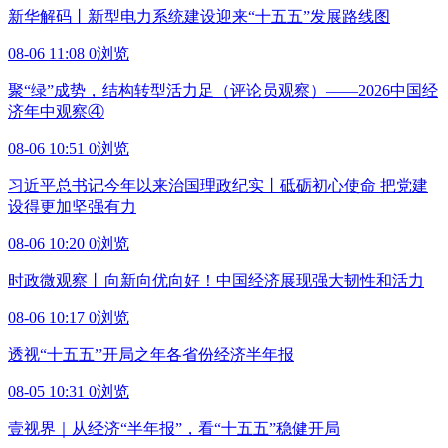
新华解码丨新型电力系统建设迎来“十五五”发展路线图
08-06 11:08
0浏览
聚“绿”成势，结构转型活力足（评论员观察）——2026中国经
济年中观察④
08-06 10:51
0浏览
习近平总书记今年以来治国理政纪实丨砥砺初心使命 把党建
设得更加坚强有力
08-06 10:20
0浏览
时政微观察丨向新向优向好！中国经济展现强大韧性和活力
08-06 10:17
0浏览
透视“十五五”开局之年各省份经济半年报
08-05 10:31
0浏览
壹视界｜从经济“半年报”，看“十五五”稳健开局