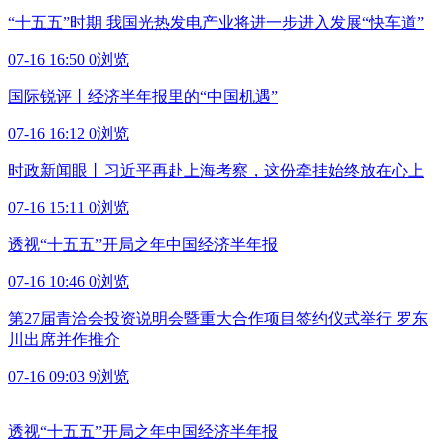
“十五五”时期 我国光热发电产业将进一步进入发展“快车道”
07-16 16:50
0浏览
国际锐评丨经济半年报里的“中国机遇”
07-16 16:12
0浏览
时政新闻眼丨习近平再赴上海考察，这份牵挂始终放在心上
07-16 15:11
0浏览
透视“十五五”开局之年中国经济半年报
07-16 10:46
0浏览
第27届青洽会投资说明会暨重大合作项目签约仪式举行 罗东
川出席并作推介
07-16 09:03
9浏览
透视“十五五”开局之年中国经济半年报