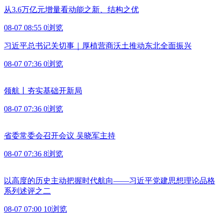
从3.6万亿元增量看动能之新、结构之优
08-07 08:55
0浏览
习近平总书记关切事｜厚植营商沃土推动东北全面振兴
08-07 07:36
0浏览
领航丨夯实基础开新局
08-07 07:36
0浏览
省委常委会召开会议 吴晓军主持
08-07 07:36
8浏览
以高度的历史主动把握时代航向——习近平党建思想理论品格
系列述评之二
08-07 07:00
10浏览